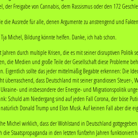
ett auf Links gedreht.
l, der Freigabe von Cannabis, dem Rassismus oder den 172 Geschle
ur noch Mao, Pol Pot und Stalin. Danke für nichts Genossin Merkel.
ile die Ausrede für alle, denen Argumente zu anstrengend und Fakt
ekommen. Bei Unternehmen und freien Wohnungen werden Enteignungsf
Tja Michel, Bildung könnte helfen. Danke, ich hab schon.
ls Faschisten geframed ... und Menschen, die die Schnauze voll habe
 Jahren durch multiple Krisen, die es mit seiner disruptiven Politik se
llen denunziert oder bekommen frühmorgens Besuch von der GSG9.
liten, die Medien und große Teile der Gesellschaft diese Probleme be
 dem Betrachten der Wirklichkeit. Aber anstatt sich den unbequemen
n. Eigentlich sollte das jeder mittelmäßig Begabte erkennen: Die Ide
sellschaft vorgezogen, die Realität zu verleugnen. Irgendwann fand ich
nicht überraschend, dass Deutschland mit seiner grandiosen Steuer-, Wi
atland nach unten durchgereicht wird.
-, Ukraine- und insbesondere der Energie- und Migrationspolitik un
Dank: Schuld am Niedergang sind auf jeden Fall Corona, der böse Puti
iegen bereit und ich schaue mir den Niedergang ganz entspannt aus 
d natürlich Donald Trump und Elon Musk. Auf keinen Fall aber die eig
icht sogar für den Untergang. Die Parallelen zur Titanic sind offensicht
efenentspannt. Offensichtlich glaubt der deutsche Michel wirklich, de
che Michel wirklich, dass der Wohlstand in Deutschland gottgegeben is
ch die Staatspropaganda in den letzten fünfzehn Jahren funktioniert 