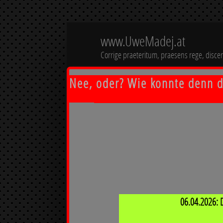
www.UweMadej.at
Corrige praeteritum, praesens rege, disce
Nee, oder? Wie konnte denn da
HOME
JUST ME
SPRÜCHE UND WEISHEITEN
FOTOALBEN
POLITIK
06.04.2026: 
SONSTIGER SHIT