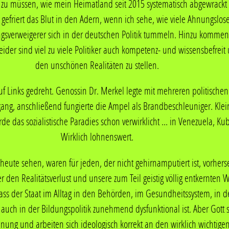
 zu müssen, wie mein Heimatland seit 2015 systematisch abgewrack
 gefriert das Blut in den Adern, wenn ich sehe, wie viele Ahnungslos
gsverweigerer sich in der deutschen Politik tummeln. Hinzu komme
der sind viel zu viele Politiker auch kompetenz- und wissensbefreit u
den unschönen Realitäten zu stellen.
f Links gedreht. Genossin Dr. Merkel legte mit mehreren politische
gang, anschließend fungierte die Ampel als Brandbeschleuniger. Klein
 das sozialistische Paradies schon verwirklicht ... in Venezuela, K
Wirklich lohnenswert.
God bless th
 heute sehen, waren für jeden, der nicht gehirnamputiert ist, vorher
dieser Stelle die politischen Entwicklungen in Deutschland kommenti
er den Realitätsverlust und unsere zum Teil geistig völlig entkernten W
r Wirtschafts-, Energie-, Migrations-, Innen-, Sozial- und Ukrainepo
 dass der Staat im Alltag in den Behörden, im Gesundheitssystem, in de
n Fehlentscheidungen die Basis für den Niedergang, ab 2021 fungier
auch in der Bildungspolitik zunehmend dysfunktional ist. Aber Gott
zip sowie marktwirtschaftliche und rechtsstaatliche Prinzipien verl
Meinung und arbeiten sich ideologisch korrekt an den wirklich wichtig