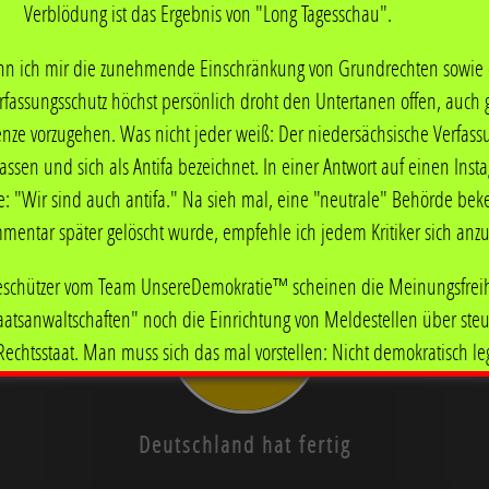
Verblödung ist das Ergebnis von "Long Tagesschau".
e auf ein responsives Design umgestellt. Schaun mer mal, ob ich 
 auf das neue Design umstellen und wieder online stellen werde. Od
nn ich mir die zunehmende Einschränkung von Grundrechten sowie d
erfassungsschutz höchst persönlich droht den Untertanen offen, auc
renze vorzugehen. Was nicht jeder weiß: Der niedersächsische Verfass
assen und sich als Antifa bezeichnet. In einer Antwort auf einen Inst
e: "Wir sind auch antifa." Na sieh mal, eine "neutrale" Behörde beken
mentar später gelöscht wurde, empfehle ich jedem Kritiker sich anz
eschützer vom Team UnsereDemokratie™ scheinen die Meinungsfreih
atsanwaltschaften" noch die Einrichtung von Meldestellen über ste
echtsstaat. Man muss sich das mal vorstellen: Nicht demokratisch legi
 über die Zulässigkeit von Meinungen. Echt eine geile Strategie: Da
wird indirekt über den Kampf gegen "Hass und Hetze" zur Staatsräson 
Deutschland hat fertig
dass mittlerweile staatliche Repressionen gegenüber Untertanen mi