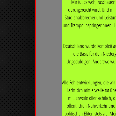
Mir tut es weh, zuschauen
durchgereicht wird. Und mir
Studienabbrecher und Leistun
und Trampolinspringerinnen. Lei
Politik.
Deutschland wurde komplett au
die Basis für den Nieder
Ungeduldigen: Anderswo wurde
Alle Fehlentwicklungen, die wir
In den letzten 9 Jahren habe ich an 
lacht sich mittlerweile tot üb
Geschwindigkeit Deutschland mit seine
mittlerweile offensichtlich,
Merkel legte mit mehreren politische
öffentlichen Nahverkehr und 
Systematisch wurden das Leistungsprin
politischen Eliten stets viel 