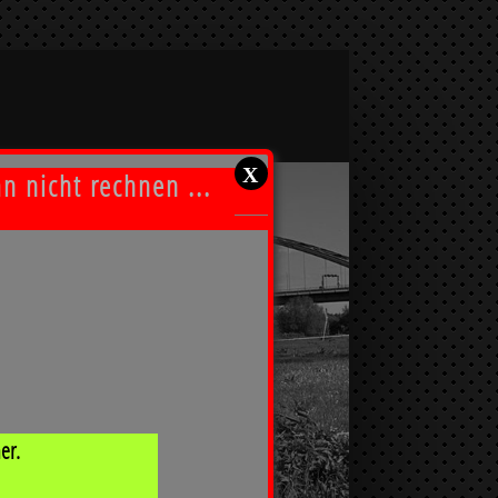
X
 nicht rechnen ...
er.