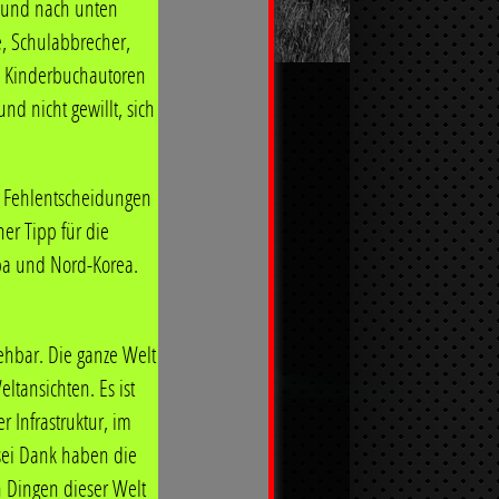
t und nach unten
e, Schulabbrecher,
n Kinderbuchautoren
nd nicht gewillt, sich
n Fehlentscheidungen
er Tipp für die
uba und Nord-Korea.
e
U
S
A
sehbar. Die ganze Welt
ert. Es war atemberaubend, in welcher
eltansichten. Es ist
litik abgewrackt wurde. Genossin Dr.
r Infrastruktur, im
te die Ampel als Brandbeschleuniger.
 sei Dank haben die
assen und sogar Grundrechte
en Dingen dieser Welt