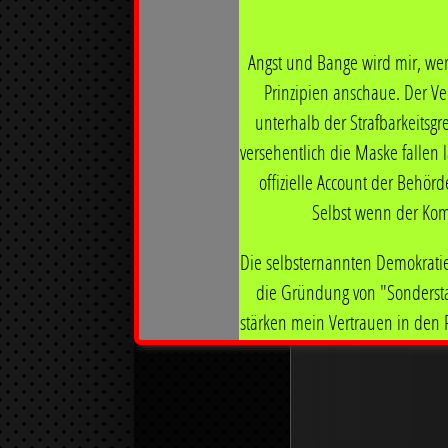
Im Oktober 2024 habe ich die Websit
Quellen ab 2015 sukzessive ebenfalls
Angst und Bange wird mir, we
Prinzipien anschaue. Der V
unterhalb der Strafbarkeitsg
versehentlich die Maske fallen l
offizielle Account der Behörd
Selbst wenn der Kom
Die selbsternannten Demokrati
die Gründung von "Sondersta
stärken mein Vertrauen in den R
Organisationen entscheiden
Meinungsfreiheit 
Ist irgendjemand überrascht, 